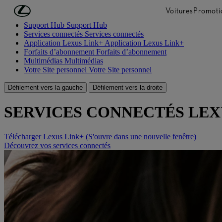
Passer au contenu principal
(Appuyez sur Enter)
Voitures
Promoti
Support Hub
Support Hub
Services connectés
Services connectés
Application Lexus Link+
Application Lexus Link+
Forfaits d’abonnement
Forfaits d’abonnement
Multimédias
Multimédias
Votre Site personnel
Votre Site personnel
Défilement vers la gauche
Défilement vers la droite
SERVICES CONNECTÉS LEX
Télécharger Lexus Link+
(S'ouvre dans une nouvelle fenêtre)
Découvrez vos services connectés