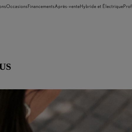
ons
Occasions
Financements
Après-vente
Hybride et Électrique
Prof
US