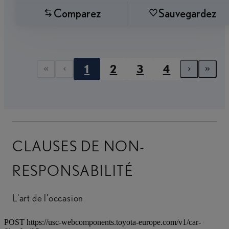
Comparez
Sauvegardez
1
2
3
4
First page
Previous page
Next 
Las
CLAUSES DE NON-
RESPONSABILITÉ
L'art de l'occasion
POST https://usc-webcomponents.toyota-europe.com/v1/car-