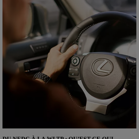
DU NEDC À LA WLTP : QU’EST-CE QUI