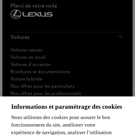
Merci de votre visite
Voitures
Voitures neuves
Voitures en stock
Voitures d'occasion
Brochures et documentations
Voiture hybride
Nos offres pour les particuliers
Nos offres pour les professionnels
Voiture de société
Informations et paramétrage des cookies
Je suis indépendant
Je suis gestionnaire de flotte
Nous utilisons des cookies pour assurer le bon
fonctionnement du site, améliorer votre
Assurances & Financement
expérience de navigation, analyser l’utilisation