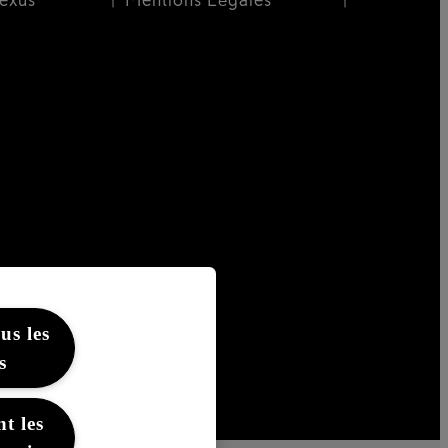
us les
s
t les