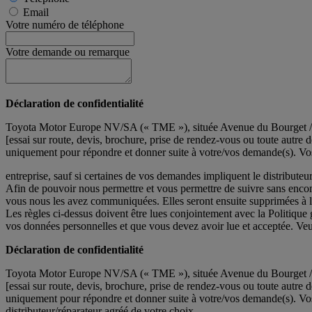
Email
Votre numéro de téléphone
Votre demande ou remarque
Déclaration de confidentialité
Toyota Motor Europe NV/SA (« TME »), située Avenue du Bourget / Bou
[essai sur route, devis, brochure, prise de rendez-vous ou toute autr
uniquement pour répondre et donner suite à votre/vos demande(s). Vos
entreprise, sauf si certaines de vos demandes impliquent le distributeu
Afin de pouvoir nous permettre et vous permettre de suivre sans enc
vous nous les avez communiquées. Elles seront ensuite supprimées à l'
Les règles ci-dessus doivent être lues conjointement avec la Politique 
vos données personnelles et que vous devez avoir lue et acceptée. Veui
Déclaration de confidentialité
Toyota Motor Europe NV/SA (« TME »), située Avenue du Bourget / Bou
[essai sur route, devis, brochure, prise de rendez-vous ou toute autr
uniquement pour répondre et donner suite à votre/vos demande(s). Vos
distributeur/réparateur agréé de votre choix.