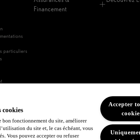
Financement
on
umentations
s particuliers
es
nt
e de flotte
Accepter to
 cookies
cookie
e bon fonctionnement du site, améliorer
utilisation du site et, le cas échéant, vous
Uniquemen
tés. Vous pouvez accepter ou refuser