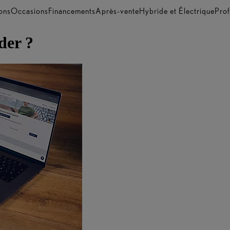
ons
Occasions
Financements
Après-vente
Hybride et Électrique
Prof
der ?