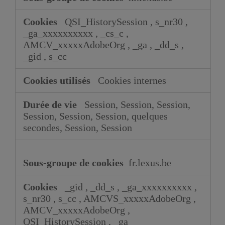
QSI_HistorySession
,
s_nr30
,
_ga_xxxxxxxxxx
,
_cs_c
,
AMCV_xxxxxAdobeOrg
,
_ga
,
_dd_s
,
_gid
,
s_cc
Cookies internes
Session, Session, Session,
Session, Session, Session, quelques
secondes, Session, Session
fr.lexus.be
_gid
,
_dd_s
,
_ga_xxxxxxxxxx
,
s_nr30
,
s_cc
,
AMCVS_xxxxxAdobeOrg
,
AMCV_xxxxxAdobeOrg
,
QSI_HistorySession
,
_ga