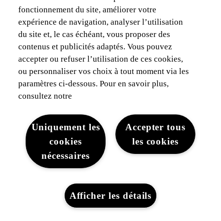
quelques secondes
fonctionnement du site, améliorer votre
expérience de navigation, analyser l’utilisation
du site et, le cas échéant, vous proposer des
contenus et publicités adaptés. Vous pouvez
accepter ou refuser l’utilisation de ces cookies,
Cookies strictement nécessaires
ou personnaliser vos choix à tout moment via les
Ces cookies sont nécessaires au
paramètres ci-dessous. Pour en savoir plus,
fonctionnement du site Web et ne peuvent pas
consultez notre
être désactivés dans nos systèmes. Ils sont
généralement établis en tant que réponse à des
actions que vous avez effectuées et qui
Uniquement les
Accepter tous
constituent une demande de services, telles que
cookies
les cookies
la définition de vos préférences en matière de
nécessaires
confidentialité, la connexion ou le remplissage
de formulaires. Vous pouvez configurer votre
navigateur afin de bloquer ou être informé de
l'existence de ces cookies, mais certaines
Afficher les détails
parties du site Web peuvent être affectées. Ces
cookies ne stockent aucune information