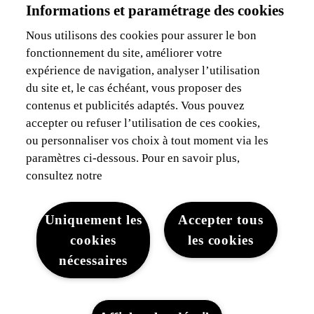
Informations et paramétrage des cookies
Je suis indépendant
Je suis gestionnaire de flotte
Nous utilisons des cookies pour assurer le bon
fonctionnement du site, améliorer votre
Assurances & Financement
expérience de navigation, analyser l’utilisation
du site et, le cas échéant, vous proposer des
Découvrez Lexus
contenus et publicités adaptés. Vous pouvez
accepter ou refuser l’utilisation de ces cookies,
Mentions Légales
ou personnaliser vos choix à tout moment via les
paramètres ci-dessous. Pour en savoir plus,
consultez notre
Uniquement les
Accepter tous
cookies
les cookies
Mentions légales
Cookies du site
WLTP
Vie privée
nécessaires
Lexus-Belgique © 2026