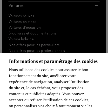
Voitures
Voitures neuves
Voitures en stock
Voitures d'occasion
Brochures et documentations
Voiture hybride
Nos offres pour les particuliers
Nos offres pour les professionnels
Voiture de société
Informations et paramétrage des cookies
Je suis indépendant
Je suis gestionnaire de flotte
Nous utilisons des cookies pour assurer le bon
fonctionnement du site, améliorer votre
Assurances & Financement
expérience de navigation, analyser l’utilisation
du site et, le cas échéant, vous proposer des
Découvrez Lexus
contenus et publicités adaptés. Vous pouvez
accepter ou refuser l’utilisation de ces cookies,
Mentions Légales
ou personnaliser vos choix à tout moment via les