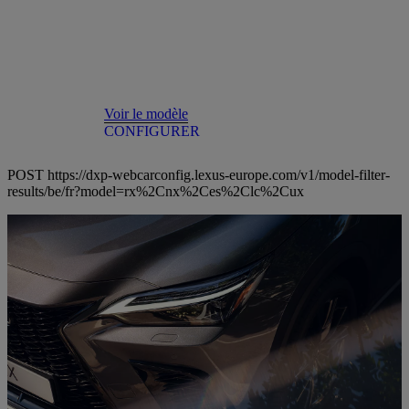
Voir le modèle
CONFIGURER
POST https://dxp-webcarconfig.lexus-europe.com/v1/model-filter-
results/be/fr?model=rx%2Cnx%2Ces%2Clc%2Cux