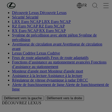
Passer au contenu principal
(Appuyez sur Enter)
FR
Découvrir Lexus
Découvrir Lexus
Sécurité
Sécurité
LBX Euro NCAP
LBX Euro NCAP
RZ Euro NCAP
RZ Euro NCAP
RX Euro NCAP
RX Euro NCAP
Système de précollision avec alerte piéton
Système de
précollision
Avertisseur de circulation avant
Avertisseur de circulation
avant
Lexus Codrive
Lexus Codrive
Feux de route adaptatifs
Feux de route adaptatifs
Fonctions d’assistance au stationnement avancées
Fonctions
d’assistance au stationnement
Moniteur d'angle mort
Moniteur d'angle mort
Assistance à la lecture
Assistance à la lecture
Régulateur de vitesse dynamique à radar
DRCC
Alerte de franchissement de ligne
Alerte de franchissement de
ligne
Défilement vers la gauche
Défilement vers la droite
DÉCOUVREZ LEXUS