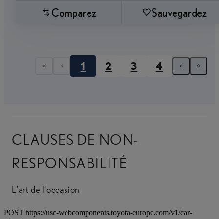
Comparez
Sauvegardez
1
2
3
4
First page
Previous page
Next 
Las
CLAUSES DE NON-
RESPONSABILITÉ
L'art de l'occasion
POST https://usc-webcomponents.toyota-europe.com/v1/car-