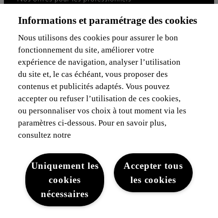
Voiture de société
Informations et paramétrage des cookies
Je suis indépendant
Je suis gestionnaire de flotte
Nous utilisons des cookies pour assurer le bon
fonctionnement du site, améliorer votre
Assurances & Financement
expérience de navigation, analyser l’utilisation
du site et, le cas échéant, vous proposer des
Découvrez Lexus
contenus et publicités adaptés. Vous pouvez
accepter ou refuser l’utilisation de ces cookies,
Mentions Légales
ou personnaliser vos choix à tout moment via les
paramètres ci-dessous. Pour en savoir plus,
consultez notre
Uniquement les
Accepter tous
cookies
les cookies
Mentions légales
Cookies du site
WLTP
Vie privée
nécessaires
Lexus-Belgique © 2026