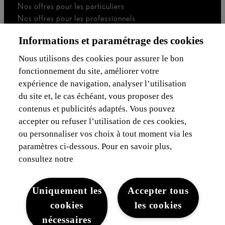
Nos offres pour les particuliers
Nos offres pour les professionnels
Voiture de société
Informations et paramétrage des cookies
Je suis indépendant
Je suis gestionnaire de flotte
Nous utilisons des cookies pour assurer le bon
fonctionnement du site, améliorer votre
Assurances & Financement
expérience de navigation, analyser l’utilisation
du site et, le cas échéant, vous proposer des
Découvrez Lexus
contenus et publicités adaptés. Vous pouvez
accepter ou refuser l’utilisation de ces cookies,
Mentions Légales
ou personnaliser vos choix à tout moment via les
paramètres ci-dessous. Pour en savoir plus,
consultez notre
Uniquement les
Accepter tous
cookies
les cookies
Mentions légales
Cookies du site
WLTP
Vie privée
nécessaires