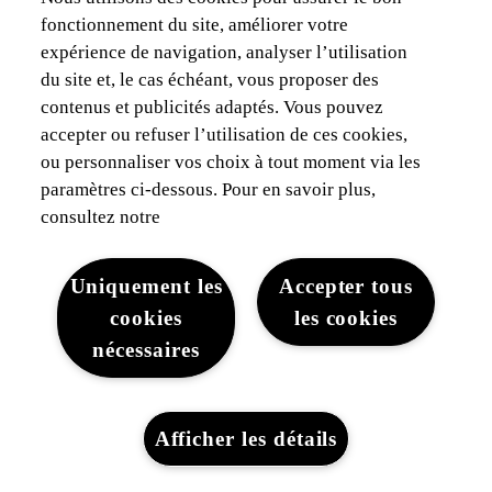
fonctionnement du site, améliorer votre
Assurances & Financement
expérience de navigation, analyser l’utilisation
du site et, le cas échéant, vous proposer des
Découvrez Lexus
contenus et publicités adaptés. Vous pouvez
accepter ou refuser l’utilisation de ces cookies,
Mentions Légales
ou personnaliser vos choix à tout moment via les
paramètres ci-dessous. Pour en savoir plus,
consultez notre
Uniquement les
Accepter tous
cookies
les cookies
Mentions légales
Cookies du site
WLTP
Vie privée
nécessaires
Lexus-Belgique © 2026
Afficher les détails