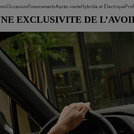
ons
Occasions
Financements
Après-vente
Hybride et Électrique
Prof
UNE EXCLUSIVITE DE L’AVOI