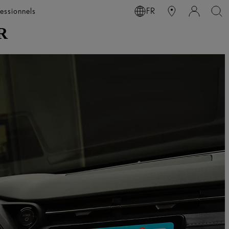
essionnels
FR
R