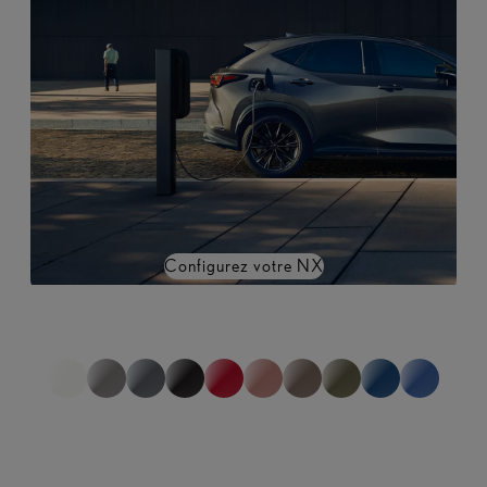
Configurez votre NX
*non représentatif de la gamme complète
1
sur
0