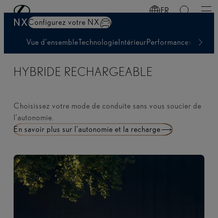
Demandez une offre
Passer au contenu principal
(Appuyez sur Enter)
FR
NX
Configurez votre NX
Vue d’ensemble
Technologie
Intérieur
Performances
Autonom
HYBRIDE RECHARGEABLE
Choisissez votre mode de conduite sans vous soucier de
l’autonomie.
En savoir plus sur l’autonomie et la recharge