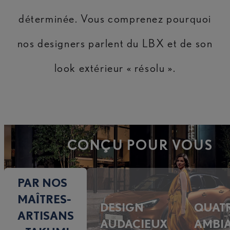
déterminée. Vous comprenez pourquoi
nos designers parlent du LBX et de son
look extérieur « résolu ».
CONÇU POUR VOUS
PAR NOS
MAÎTRES-
DESIGN
QUAT
ARTISANS
AUDACIEUX
AMBI