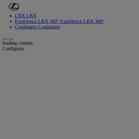
(Appuyez sur Enter)
Passer au contenu principal
LBX
LBX
Expérience LBX 360°
Expérience LBX 360°
Configurez
Configurez
Défilement vers la gauche
Défilement vers la droite
loading content
Configurez