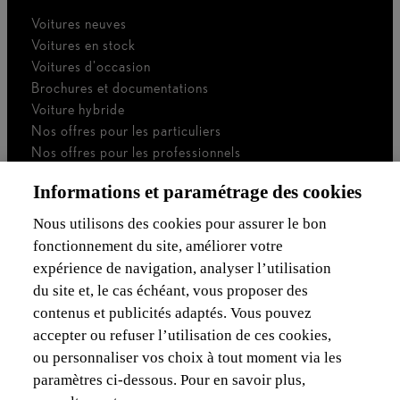
Voitures neuves
Voitures en stock
Voitures d'occasion
Brochures et documentations
Voiture hybride
Nos offres pour les particuliers
Nos offres pour les professionnels
Voiture de société
Informations et paramétrage des cookies
Je suis indépendant
Je suis gestionnaire de flotte
Nous utilisons des cookies pour assurer le bon
fonctionnement du site, améliorer votre
Assurances & Financement
expérience de navigation, analyser l’utilisation
du site et, le cas échéant, vous proposer des
Découvrez Lexus
contenus et publicités adaptés. Vous pouvez
accepter ou refuser l’utilisation de ces cookies,
Mentions Légales
ou personnaliser vos choix à tout moment via les
paramètres ci-dessous. Pour en savoir plus,