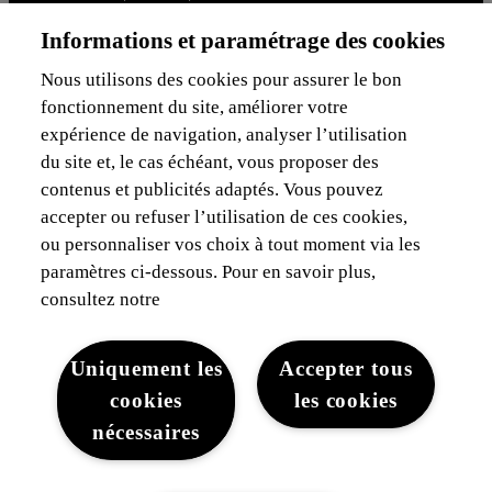
Voiture de société
Informations et paramétrage des cookies
Je suis indépendant
Je suis gestionnaire de flotte
Nous utilisons des cookies pour assurer le bon
fonctionnement du site, améliorer votre
Assurances & Financement
expérience de navigation, analyser l’utilisation
du site et, le cas échéant, vous proposer des
Découvrez Lexus
contenus et publicités adaptés. Vous pouvez
accepter ou refuser l’utilisation de ces cookies,
Mentions Légales
ou personnaliser vos choix à tout moment via les
paramètres ci-dessous. Pour en savoir plus,
consultez notre
Uniquement les
Accepter tous
cookies
les cookies
Mentions légales
Cookies du site
WLTP
Vie privée
nécessaires
Lexus-Belgique © 2026