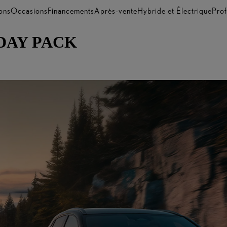
ons
Occasions
Financements
Après-vente
Hybride et Électrique
Prof
DAY PACK