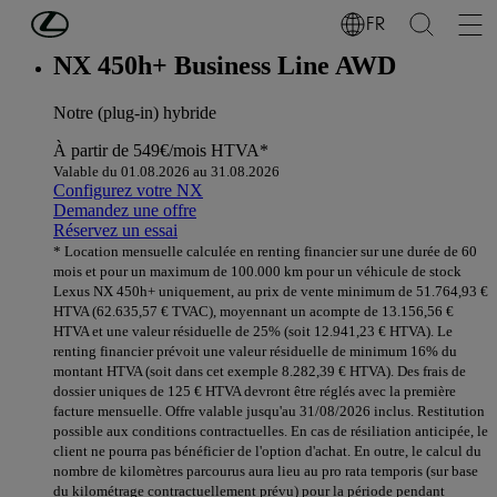
Passer au contenu principal
(Appuyez sur Enter)
FR
NX 450h+ Business Line AWD
Notre (plug-in) hybride
À partir de
549€/mois
HTVA*
Valable du 01.08.2026 au 31.08.2026
Configurez votre NX
Demandez une offre
Réservez un essai
* Location mensuelle calculée en renting financier sur une durée de 60
mois et pour un maximum de 100.000 km pour un véhicule de stock
Lexus NX 450h+ uniquement, au prix de vente minimum de 51.764,93 €
HTVA (62.635,57 € TVAC), moyennant un acompte de 13.156,56 €
HTVA et une valeur résiduelle de 25% (soit 12.941,23 € HTVA). Le
renting financier prévoit une valeur résiduelle de minimum 16% du
montant HTVA (soit dans cet exemple 8.282,39 € HTVA). Des frais de
dossier uniques de 125 € HTVA devront être réglés avec la première
facture mensuelle. Offre valable jusqu'au 31/08/2026 inclus. Restitution
possible aux conditions contractuelles. En cas de résiliation anticipée, le
client ne pourra pas bénéficier de l'option d'achat. En outre, le calcul du
nombre de kilomètres parcourus aura lieu au pro rata temporis (sur base
du kilométrage contractuellement prévu) pour la période pendant