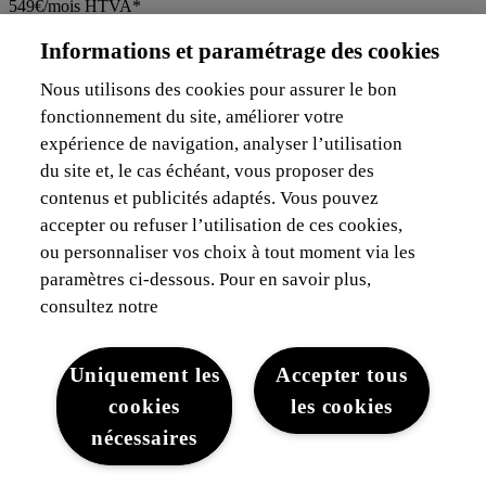
549€/mois HTVA*
Configurez
Informations et paramétrage des cookies
Nous utilisons des cookies pour assurer le bon
fonctionnement du site, améliorer votre
Merci de votre visite
expérience de navigation, analyser l’utilisation
du site et, le cas échéant, vous proposer des
contenus et publicités adaptés. Vous pouvez
accepter ou refuser l’utilisation de ces cookies,
Voitures
ou personnaliser vos choix à tout moment via les
paramètres ci-dessous. Pour en savoir plus,
Voitures neuves
consultez notre
Voitures en stock
Voitures d'occasion
Uniquement les
Accepter tous
Brochures et documentations
Voiture hybride
cookies
les cookies
Nos offres pour les particuliers
nécessaires
Nos offres pour les professionnels
Voiture de société