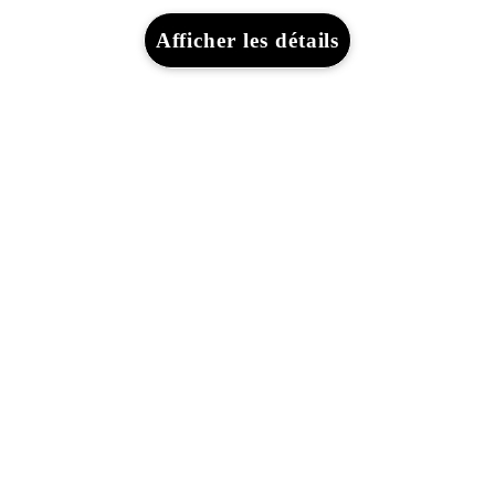
Je suis indépendant
Afficher les détails
Je suis gestionnaire de flotte
Assurances & Financement
Découvrez Lexus
Mentions Légales
Mentions légales
Cookies du site
WLTP
Vie privée
Lexus-Belgique © 2026