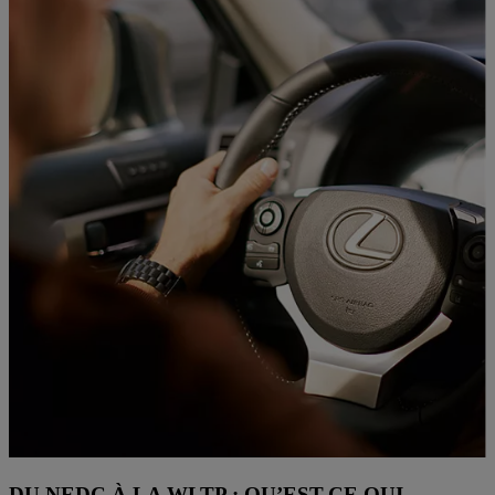
DU NEDC À LA WLTP : QU’EST-CE QUI