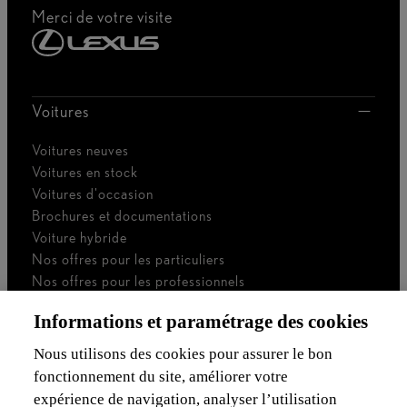
Merci de votre visite
Voitures
Voitures neuves
Voitures en stock
Voitures d'occasion
Brochures et documentations
Voiture hybride
Nos offres pour les particuliers
Nos offres pour les professionnels
Voiture de société
Informations et paramétrage des cookies
Je suis indépendant
Je suis gestionnaire de flotte
Nous utilisons des cookies pour assurer le bon
fonctionnement du site, améliorer votre
Assurances & Financement
expérience de navigation, analyser l’utilisation