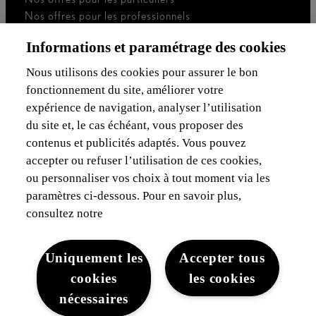
Nos offres pour les professionnels
Voiture de société
Informations et paramétrage des cookies
Je suis indépendant
Je suis gestionnaire de flotte
Nous utilisons des cookies pour assurer le bon
fonctionnement du site, améliorer votre
Assurances & Financement
expérience de navigation, analyser l’utilisation
du site et, le cas échéant, vous proposer des
Découvrez Lexus
contenus et publicités adaptés. Vous pouvez
accepter ou refuser l’utilisation de ces cookies,
Mentions Légales
ou personnaliser vos choix à tout moment via les
paramètres ci-dessous. Pour en savoir plus,
consultez notre
Uniquement les
Accepter tous
cookies
les cookies
Mentions légales
Cookies du site
WLTP
Vie privée
nécessaires