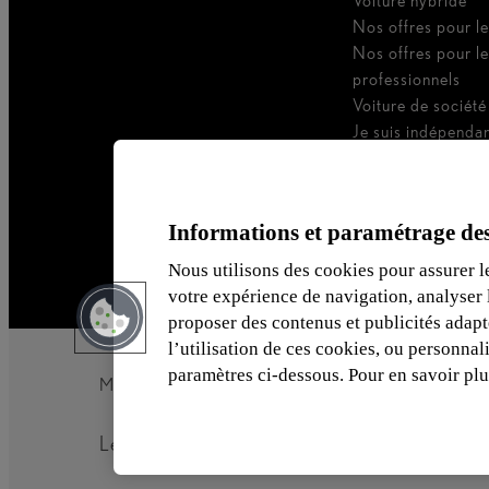
Voiture hybride
Nos offres pour le
Nos offres pour l
professionnels
Voiture de société
Je suis indépenda
Je suis gestionnair
Informations et paramétrage des
Nous utilisons des cookies pour assurer l
votre expérience de navigation, analyser l’
proposer des contenus et publicités adap
l’utilisation de ces cookies, ou personnal
paramètres ci-dessous. Pour en savoir plu
Mentions légales
Cookies du site
WLTP
Vie privée
Lexus-Belgique © 2026