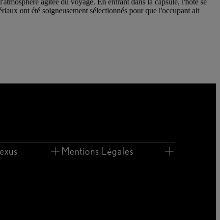
atmosphère agitée du voyage. En entrant dans la capsule, l'hôte se
atériaux ont été soigneusement sélectionnés pour que l'occupant ait
exus
Mentions Légales