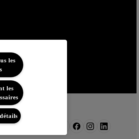
us les
s
t les
ssaires
détails