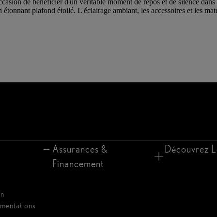
on de bénéficier d'un véritable moment de repos et de silence dans l'
un étonnant plafond étoilé. L'éclairage ambiant, les accessoires et les m
Assurances &
Découvrez L
Financement
on
umentations