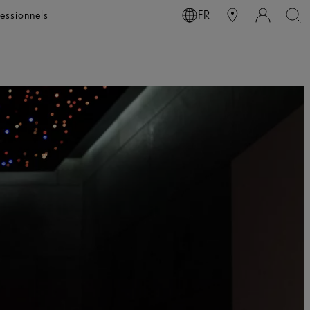
essionnels
FR