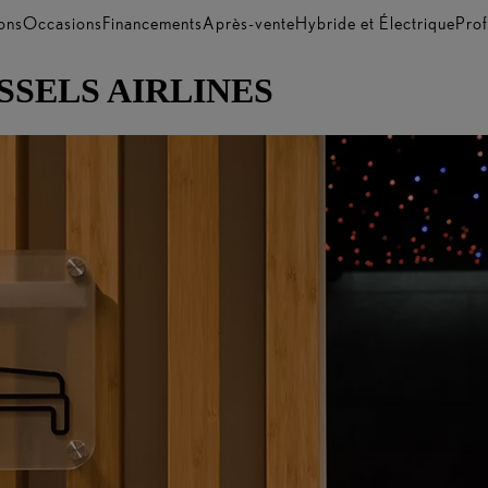
ons
Occasions
Financements
Après-vente
Hybride et Électrique
Prof
SSELS AIRLINES