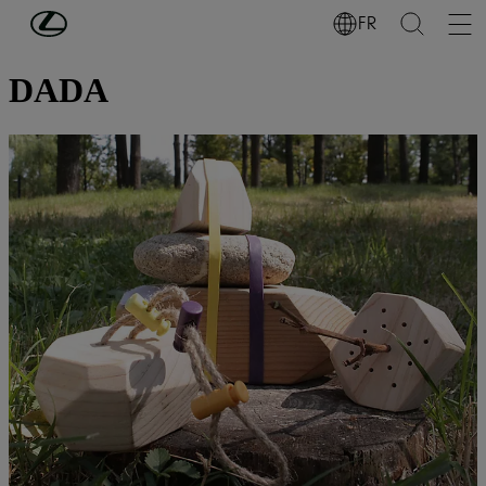
Passer au contenu principal
(Appuyez sur Enter)
FR
DÉCOUVREZ LEXUS
DADA