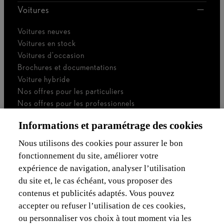
Voitures
Voitures neuves
Voitures en stock
Voitures d'occasion
Brochures et documentations
Voiture hybride
Nos offres pour les particuliers
Nos offres pour les professionnels
Voiture de société
Informations et paramétrage des cookies
Je suis indépendant
Je suis gestionnaire de flotte
Nous utilisons des cookies pour assurer le bon
fonctionnement du site, améliorer votre
Assurances & Financement
expérience de navigation, analyser l’utilisation
du site et, le cas échéant, vous proposer des
Découvrez Lexus
contenus et publicités adaptés. Vous pouvez
accepter ou refuser l’utilisation de ces cookies,
Mentions Légales
ou personnaliser vos choix à tout moment via les