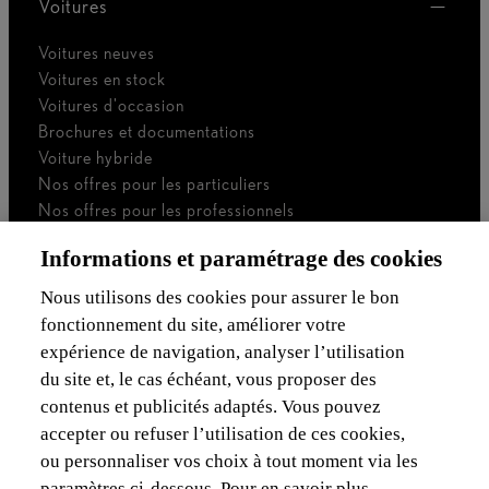
Voitures
Voitures neuves
Voitures en stock
Voitures d'occasion
Brochures et documentations
Voiture hybride
Nos offres pour les particuliers
Nos offres pour les professionnels
Voiture de société
Informations et paramétrage des cookies
Je suis indépendant
Je suis gestionnaire de flotte
Nous utilisons des cookies pour assurer le bon
fonctionnement du site, améliorer votre
Assurances & Financement
expérience de navigation, analyser l’utilisation
du site et, le cas échéant, vous proposer des
Découvrez Lexus
contenus et publicités adaptés. Vous pouvez
accepter ou refuser l’utilisation de ces cookies,
Mentions Légales
ou personnaliser vos choix à tout moment via les
paramètres ci-dessous. Pour en savoir plus,