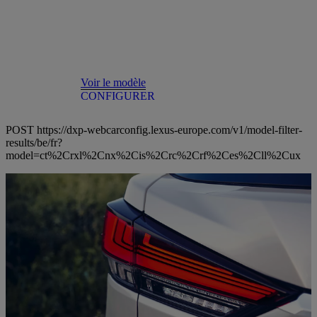
Voir le modèle
CONFIGURER
POST https://dxp-webcarconfig.lexus-europe.com/v1/model-filter-
results/be/fr?
model=ct%2Crxl%2Cnx%2Cis%2Crc%2Crf%2Ces%2Cll%2Cux