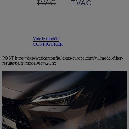
TVAC
TVAC
Voir le modèle
CONFIGURER
POST https://dxp-webcarconfig.lexus-europe.com/v1/model-filter-
results/be/fr?model=lc%2Cnx