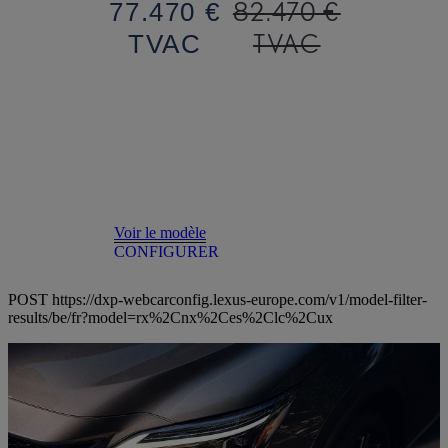
82.470 €
77.470 €
TVAC
TVAC
Voir le modèle
CONFIGURER
POST https://dxp-webcarconfig.lexus-europe.com/v1/model-filter-
results/be/fr?model=rx%2Cnx%2Ces%2Clc%2Cux