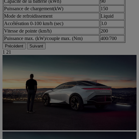
Capacité de la batterie (kWh)
90
Puissance de chargement(kW)
150
Mode de refroidissement
Liquid
Accélération 0-100 km/h (sec)
3.0
Vitesse de pointe (km/h)
200
Puissance max. (kW)/couple max. (Nm)
400/700
Précédent
Suivant
1
21