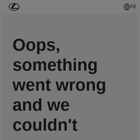
Passer au contenu principal
(Appuyez sur Enter)
FR
Oops,
something
went wrong
and we
couldn't