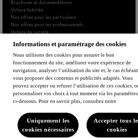
Brochures et documentations
Voiture hybride
Nos offres pour les particuliers
Nos offres pour les professionnels
Voiture de société
Je suis indépendant
Informations et paramétrage des cookies
Je suis gestionnaire de flotte
Nous utilisons des cookies pour assurer le bon
Assurances & Financement
fonctionnement du site, améliorer votre expérience de
navigation, analyser l’utilisation du site et, le cas échéant
Découvrez Lexus
vous proposer des contenus et publicités adaptés. Vous
pouvez accepter ou refuser l’utilisation de ces cookies, o
Mentions Légales
personnaliser vos choix à tout moment via les paramètres
ci-dessous. Pour en savoir plus, consultez notre
Uniquement les
Accepter tous le
cookies nécessaires
cookies