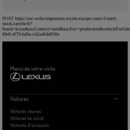
POST https://usc-webcomponents.toyota-europe.com/v1/used-
stock-cars/be/fr?
brand=lexus&uscContext=used&uscEnv=production&vehicleForSale
89df-4f79-bd6a-c42a46dd950e
Merci de votre visite
Voitures
Voitures neuves
Voitures en stock
Voitures d'occasion