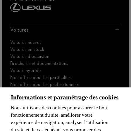
Voitures
Voitures neuves
Voitures en stock
Voitures d'occasion
Brochures et documentations
Voiture hybride
Nos offres pour les particuliers
Nos offres pour les professionnels
Voiture de société
Informations et paramétrage des cookies
Je suis indépendant
Je suis gestionnaire de flotte
Nous utilisons des cookies pour assurer le bon
fonctionnement du site, améliorer votre
Assurances & Financement
expérience de navigation, analyser l’utilisation
du site et, le cas échéant, vous proposer des