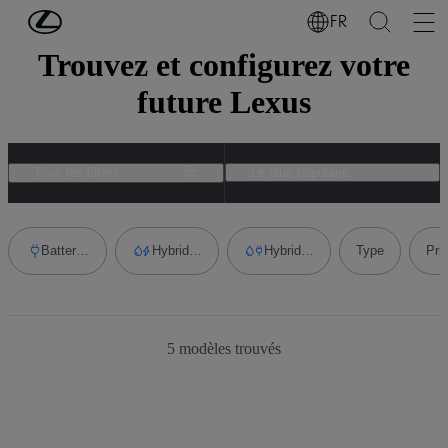
Passer au contenu principal
(Appuyez sur Enter)
FR
Trouvez et configurez votre
future Lexus
Tous les filtres
Le plus populaire
Battery Electric Vehicle
Hybrid Electric Vehicle
Hybride rechargeable
Type
Pri
Add filter
Add 
5
modèles trouvés