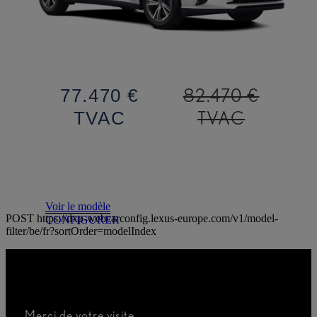
82.470 €
77.470 €
TVAC
TVAC
Voir le modèle
POST https://dxp-webcarconfig.lexus-europe.com/v1/model-
CONFIGURER
filter/be/fr?sortOrder=modelIndex
Merci de votre visite