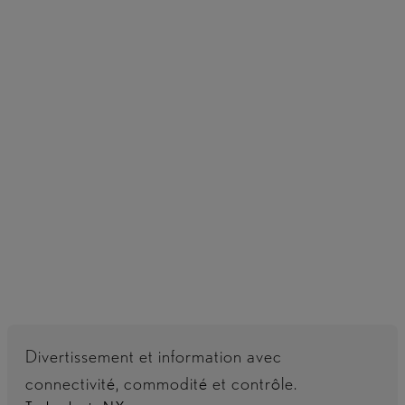
Restez informé du niveau de votre batterie et de
son autonomie. Surveillez et contrôlez les sessions
de recharge et planifiez les charges selon vos
besoins, y compris pendant les périodes creuses à
faible coût.
Divertissement et information avec
connectivité, commodité et contrôle.