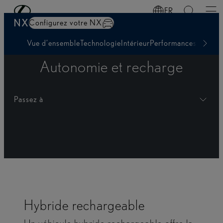
Passer au contenu principal
(Appuyez sur Enter)
FR
NX
Configurez votre NX
Vue d’ensemble
Technologie
Intérieur
Performances
Autonom
Autonomie et recharge
Passez à
Hybride rechargeable