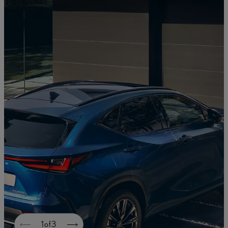
1
of
3