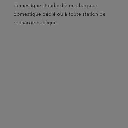
domestique standard à un chargeur
domestique dédié ou à toute station de
recharge publique.
Chargez votre véhicule directement à partir d’une
prise domestique standard ou d’un chargeur dédié
installé par un professionnel, tel que le système de
recharge à domicile Lexus.