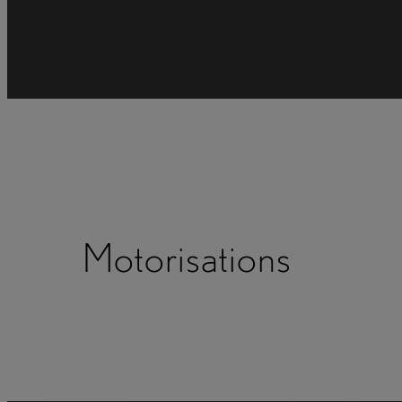
Nos hybrides rechargea
électrique et la liberté d
Motorisations