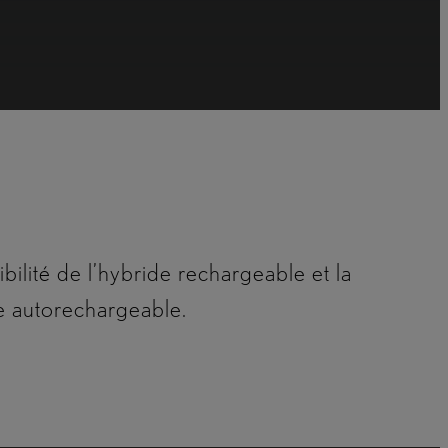
de conduite entièrement
amais avoir à se soucier de
ibilité de l’hybride rechargeable et la
e autorechargeable.