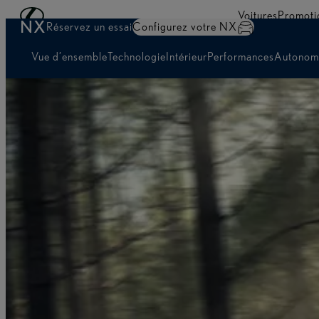
Passer au contenu principal
(Appuyez sur Enter)
Voitures
Promoti
NX
Réservez un essai
Configurez votre NX
Vue d’ensemble
Technologie
Intérieur
Performances
Autonomi