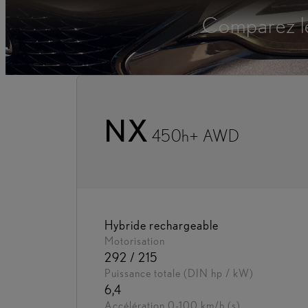
Comparez le
NX
450h+ AWD
Hybride rechargeable
Motorisation
292 / 215
Puissance totale (DIN hp / kW)
6,4
Accélération 0-100 km/h (s)