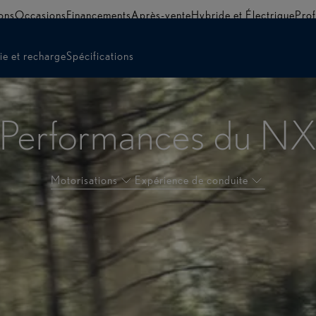
ons
Occasions
Financements
Après-vente
Hybride et Électrique
Prof
e et recharge
Spécifications
Performances du N
Motorisations
Expérience de conduite