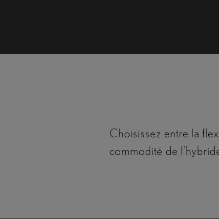
HYBRIDE RECHARGEABLE
bles offrent jusqu’à 97 km (WLTP)* 
’une conduite longue distance, sans j
l’autonomie.
Choisissez entre la flex
commodité de l’hybrid
Hybride rechargeable