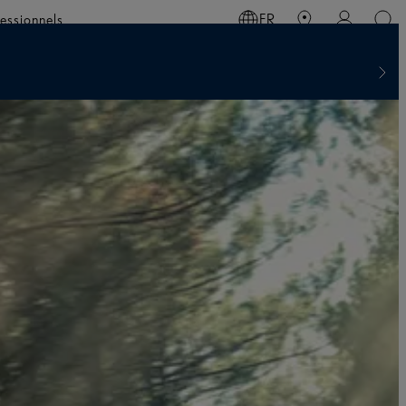
essionnels
FR
X