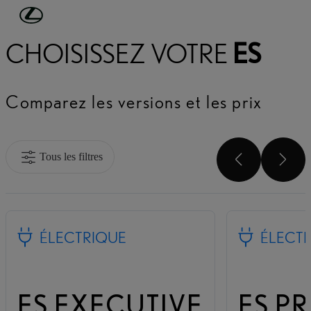
Passer au contenu principal
(Appuyez sur Enter)
CHOISISSEZ VOTRE
ES
Comparez les versions et les prix
Tous les filtres
DÉFILE
DÉ
ÉLECTRIQUE
ÉLECT
ES EXECUTIVE
ES PR