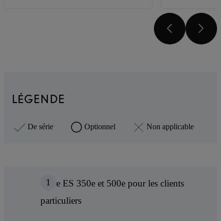
DÉFILE
DÉ
LÉGENDE
De série
Optionnel
Non applicable
1
Offre ES 350e et 500e pour les clients
particuliers