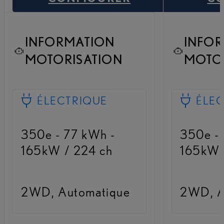
INFORMATION
INFO
MOTORISATION
MOTO
ÉLECTRIQUE
ÉLE
350e - 77 kWh -
350e -
165kW / 224 ch
165kW 
2WD, Automatique
2WD, A