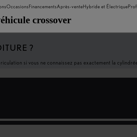
ons
Occasions
Financements
Après-vente
Hybride et Électrique
Prof
véhicule crossover