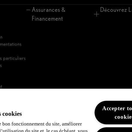
Assurances &
Découvrez L
Financement
on
umentations
s particuliers
es
nt
e de flotte
Accepter to
 cookies
cookie
e bon fonctionnement du site, améliorer
utilisation du site et, le cas échéant, vous