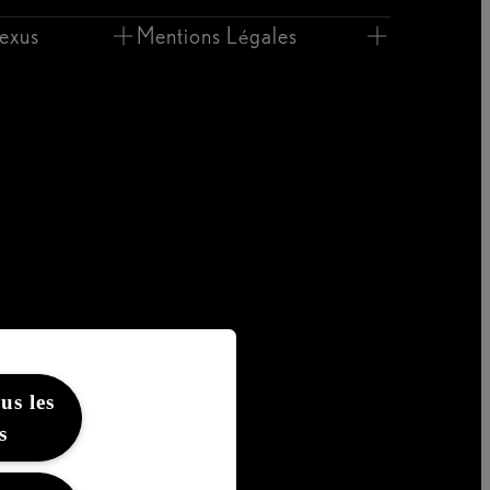
exus
Mentions Légales
us les
s