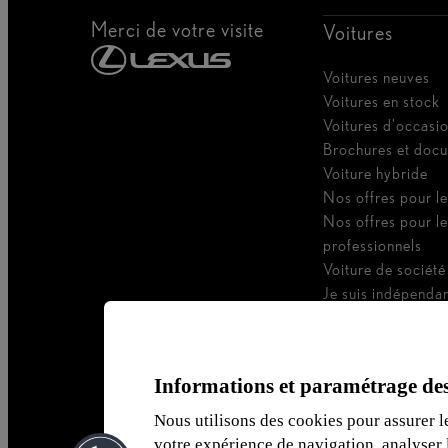
Merci de votre visite
Voitures
Voitures neuves
Voitures en stock
Voitures d'occasi
Brochures et doc
Voiture hybride
Nos offres pour le
Nos offres pour l
professionnels
Voiture de société
Je suis indépenda
Je suis gestionnair
Informations et paramétrage des
Nous utilisons des cookies pour assurer l
votre expérience de navigation, analyser l’