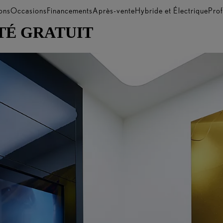
ons
Occasions
Financements
Après-vente
Hybride et Électrique
Prof
TÉ GRATUIT