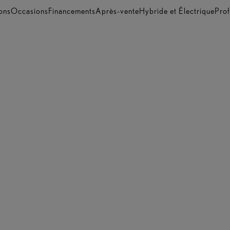
ons
Occasions
Financements
Après-vente
Hybride et Électrique
Prof