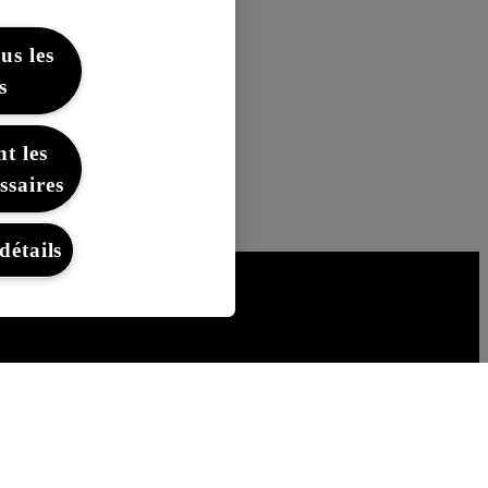
us les
s
t les
ssaires
détails
exus
Mentions Légales