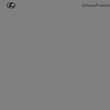
Passer au contenu principal
(Appuyez sur Enter)
Voitures
Promoti