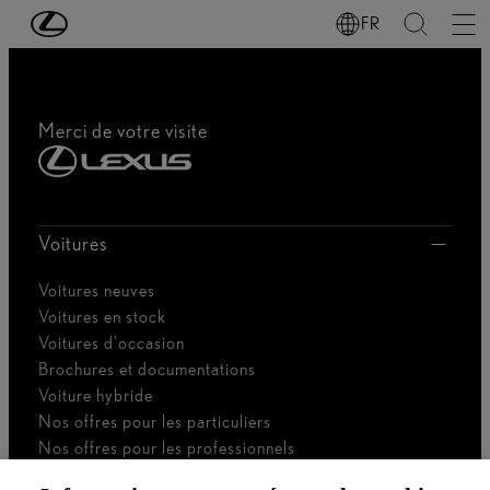
Passer au contenu principal
(Appuyez sur Enter)
FR
Merci de votre visite
Voitures
Voitures neuves
Voitures en stock
Voitures d'occasion
Brochures et documentations
Voiture hybride
Nos offres pour les particuliers
Nos offres pour les professionnels
Voiture de société