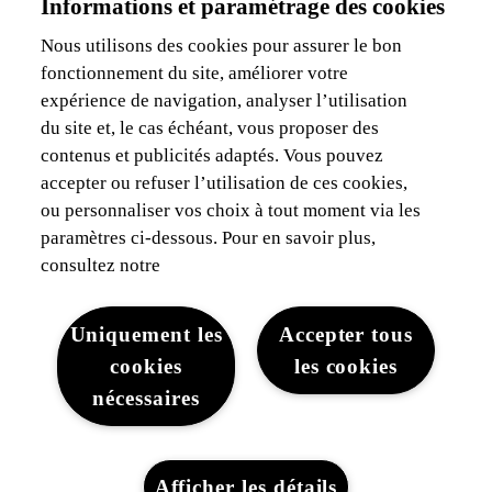
Informations et paramétrage des cookies
Je suis indépendant
Je suis gestionnaire de flotte
Nous utilisons des cookies pour assurer le bon
fonctionnement du site, améliorer votre
Assurances & Financement
expérience de navigation, analyser l’utilisation
du site et, le cas échéant, vous proposer des
Découvrez Lexus
contenus et publicités adaptés. Vous pouvez
accepter ou refuser l’utilisation de ces cookies,
Mentions Légales
ou personnaliser vos choix à tout moment via les
paramètres ci-dessous. Pour en savoir plus,
consultez notre
Uniquement les
Accepter tous
cookies
les cookies
Mentions légales
Cookies du site
WLTP
Vie privée
nécessaires
Lexus-Belgique © 2026
Afficher les détails