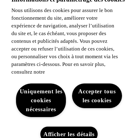
Je suis indépendant
Je suis gestionnaire de flotte
Nous utilisons des cookies pour assurer le bon
fonctionnement du site, améliorer votre
Assurances & Financement
expérience de navigation, analyser l’utilisation
du site et, le cas échéant, vous proposer des
Découvrez Lexus
contenus et publicités adaptés. Vous pouvez
accepter ou refuser l’utilisation de ces cookies,
Mentions Légales
ou personnaliser vos choix à tout moment via les
paramètres ci-dessous. Pour en savoir plus,
consultez notre
Uniquement les
Accepter tous
cookies
les cookies
Mentions légales
Cookies du site
WLTP
Vie privée
nécessaires
Lexus-Belgique © 2026
Afficher les détails