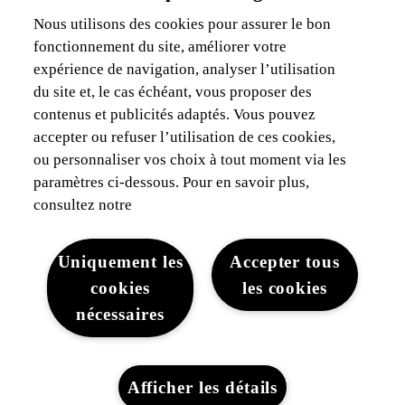
Je suis gestionnaire de flotte
Nous utilisons des cookies pour assurer le bon
fonctionnement du site, améliorer votre
Assurances & Financement
expérience de navigation, analyser l’utilisation
du site et, le cas échéant, vous proposer des
Découvrez Lexus
contenus et publicités adaptés. Vous pouvez
accepter ou refuser l’utilisation de ces cookies,
Mentions Légales
ou personnaliser vos choix à tout moment via les
paramètres ci-dessous. Pour en savoir plus,
consultez notre
Uniquement les
Accepter tous
cookies
les cookies
Mentions légales
Cookies du site
WLTP
Vie privée
nécessaires
Lexus-Belgique © 2026
Afficher les détails