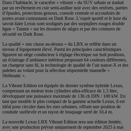
Dans l’habitacle, le caractère « vibrant » du SUV urbain se traduit
par un revêtement en cuir semi-aniline noir avec des renforts, parties
d’épaules, protections genoux, console centrale et accoudoirs de
portes avant contrastants en Dark Rose. L’esprit sportif et le luxe du
savoir-faire Lexus sont soulignés par des surpiqûres rouges double
ligne « Tatami » sur les dossiers de sièges et par des ceintures de
sécurité en Dark Rose.
La qualité « une classe au-dessus » du LBX se reflète dans un
niveau d’équipement élevé. Parmi les principales caractéristiques
figurent un siège conducteur à réglage électrique sur huit positions,
un éclairage d’ambiance intérieur proposant 64 couleurs différentes,
un chargeur sans fil, la technologie de qualité de l’air nanoe‑X et des
palettes au volant pour la sélection séquentielle manuelle «
Shiftmatic ».
La Vibrant Edition est équipée du dernier système hybride Lexus,
comprenant un moteur trois cylindres ultra‑efficace de 1,5 litre,
développant une puissance maximale de 136 ch DIN / 100 kW. En
tant que modèle le plus compact de la gamme actuelle Lexus, il est
idéal pour circuler dans les rues urbaines, offrant une position de
conduite surélevée et un rayon de braquage serré de 10,4 m.
La nouvelle Lexus LBX Vibrant Edition sera une édition limitée,
avec une production prévue uniquement de septembre 2025 à mai