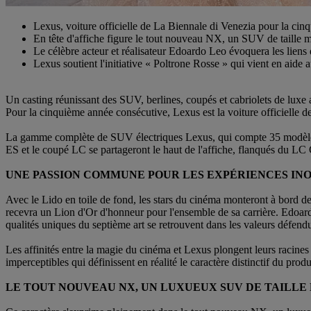
Lexus, voiture officielle de La Biennale di Venezia pour la ci
En tête d'affiche figure le tout nouveau NX, un SUV de taille
Le célèbre acteur et réalisateur Edoardo Leo évoquera les liens 
Lexus soutient l'initiative « Poltrone Rosse » qui vient en aide a
Un casting réunissant des SUV, berlines, coupés et cabriolets de luxe 
Pour la cinquième année consécutive, Lexus est la voiture officielle d
La gamme complète de SUV électriques Lexus, qui compte 35 modèles, a
ES et le coupé LC se partageront le haut de l'affiche, flanqués du LC 
UNE PASSION COMMUNE POUR LES EXPÉRIENCES IN
Avec le Lido en toile de fond, les stars du cinéma monteront à bord d
recevra un Lion d'Or d'honneur pour l'ensemble de sa carrière. Edoar
qualités uniques du septième art se retrouvent dans les valeurs défend
Les affinités entre la magie du cinéma et Lexus plongent leurs racines 
imperceptibles qui définissent en réalité le caractère distinctif du produit
LE TOUT NOUVEAU NX, UN LUXUEUX SUV DE TAILL