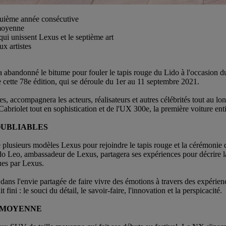
nquième année consécutive
 moyenne
qui unissent Lexus et le septième art
ux artistes
a abandonné le bitume pour fouler le tapis rouge du Lido à l'occasion d
e cette 78e édition, qui se déroule du 1er au 11 septembre 2021.
ccompagnera les acteurs, réalisateurs et autres célébrités tout au lon
Cabriolet tout en sophistication et de l'UX 300e, la première voiture en
OUBLIABLES
e plusieurs modèles Lexus pour rejoindre le tapis rouge et la cérémoni
do Leo, ambassadeur de Lexus, partagera ses expériences pour décrire l
ues par Lexus.
dans l'envie partagée de faire vivre des émotions à travers des expérienc
 fini : le souci du détail, le savoir-faire, l'innovation et la perspicacité.
E MOYENNE