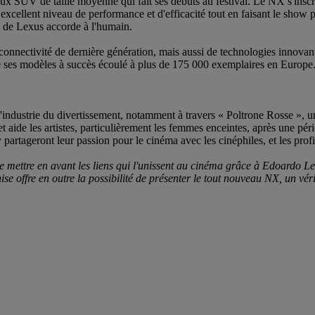
SUV de taille moyenne qui fait ses débuts au festival. Le NX s'inscrit 
excellent niveau de performance et d'efficacité tout en faisant le show p
e de Lexus accorde à l'humain.
ectivité de dernière génération, mais aussi de technologies innovantes
de ses modèles à succès écoulé à plus de 175 000 exemplaires en Europe
ndustrie du divertissement, notamment à travers « Poltrone Rosse », une
 aide les artistes, particulièrement les femmes enceintes, après une pério
y partageront leur passion pour le cinéma avec les cinéphiles, et les pro
 de mettre en avant les liens qui l'unissent au cinéma grâce à Edoardo Le
nise offre en outre la possibilité de présenter le tout nouveau NX, un vér