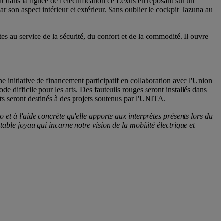
dans la lignée de l'électrification de Lexus en reposant sur un
ar son aspect intérieur et extérieur. Sans oublier le cockpit Tazuna au
 au service de la sécurité, du confort et de la commodité. Il ouvre
.
 initiative de financement participatif en collaboration avec l'Union
de difficile pour les arts. Des fauteuils rouges seront installés dans
fits seront destinés à des projets soutenus par l'UNITA.
o et à l'aide concrète qu'elle apporte aux interprètes présents lors du
itable joyau qui incarne notre vision de la mobilité électrique et