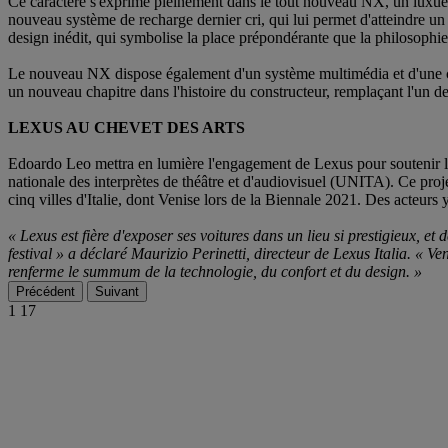
Ce caractère s'exprime pleinement dans le tout nouveau NX, un luxueux 
nouveau système de recharge dernier cri, qui lui permet d'atteindre un 
design inédit, qui symbolise la place prépondérante que la philosophi
Le nouveau NX dispose également d'un système multimédia et d'une conn
un nouveau chapitre dans l'histoire du constructeur, remplaçant l'un 
LEXUS AU CHEVET DES ARTS
Edoardo Leo mettra en lumière l'engagement de Lexus pour soutenir l'i
nationale des interprètes de théâtre et d'audiovisuel (UNITA). Ce projet
cinq villes d'Italie, dont Venise lors de la Biennale 2021. Des acteurs 
« Lexus est fière d'exposer ses voitures dans un lieu si prestigieux, et
festival » a déclaré Maurizio Perinetti, directeur de Lexus Italia. « Ve
renferme le summum de la technologie, du confort et du design. »
Précédent
Suivant
1
17