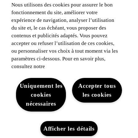
Je suis gestionnaire de flotte
Nous utilisons des cookies pour assurer le bon
fonctionnement du site, améliorer votre
Assurances & Financement
expérience de navigation, analyser l’utilisation
du site et, le cas échéant, vous proposer des
Découvrez Lexus
contenus et publicités adaptés. Vous pouvez
accepter ou refuser l’utilisation de ces cookies,
Mentions Légales
ou personnaliser vos choix à tout moment via les
paramètres ci-dessous. Pour en savoir plus,
consultez notre
Uniquement les
Accepter tous
cookies
les cookies
Mentions légales
Cookies du site
WLTP
Vie privée
nécessaires
Lexus-Belgique © 2026
Afficher les détails