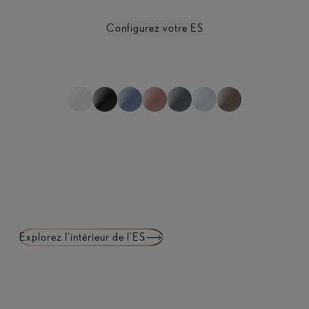
Configurez votre ES
Afficher toutes les spécifications
*non représentatif de la gamme complète
1
sur
0
Explorez l’intérieur de l’ES