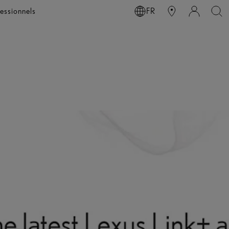
essionnels
FR