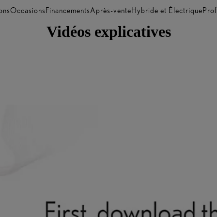
ons
Occasions
Financements
Après-vente
Hybride et Électrique
Prof
Vidéos explicatives