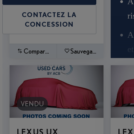
A
CONTACTEZ LA
r
CONCESSION
A
e
Comparez
Sauvegardez
VENDU
LEXUS UX
LEX