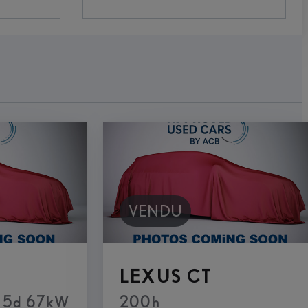
VENDU
LEXUS CT
T 5d 67kW
200h