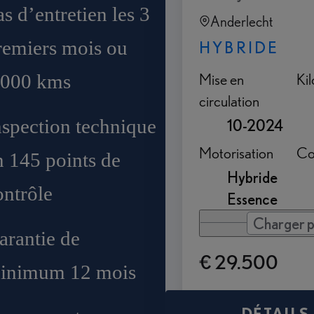
as d’entretien les 3
Anderlecht
remiers mois ou
HYBRIDE
Mise en
Ki
.000 kms
circulation
nspection technique
10-2024
Motorisation
Co
n 145 points de
Hybride
ontrôle
Essence
Charger p
arantie de
€ 29.500
inimum 12 mois
DÉTAILS