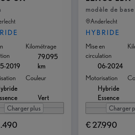
h
modèle de base
rlecht
Anderlecht
RIDE
HYBRIDE
en
Kilométrage
Mise en
Ki
ation
circulation
79.095
5-2019
km
06-2024
sation
Couleur
Motorisation
Co
ybride
Hybride
ssence
Vert
Essence
Charger plus
Charger p
2.490
€ 27.990