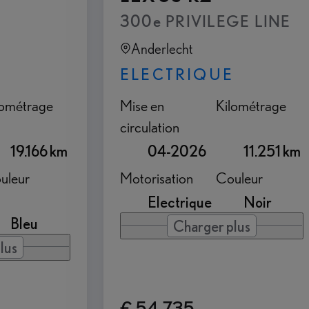
300e PRIVILEGE LINE
Anderlecht
ELECTRIQUE
lométrage
Mise en
Kilométrage
circulation
19.166 km
04-2026
11.251 km
uleur
Motorisation
Couleur
Electrique
Noir
Bleu
Charger plus
lus
€ 54.735