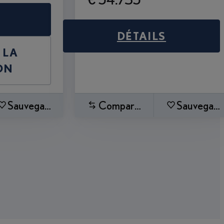
DÉTAILS
 LA
ON
Sauvegardez
Comparez
Sauvegard