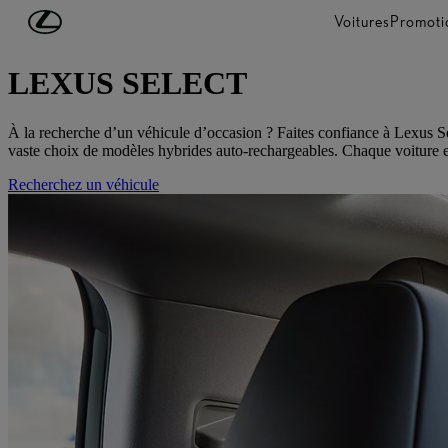
Passer au contenu principal
(Appuyez sur Enter)
Voitures
Promoti
Voitures d'occasion
LEXUS SELECT
À la recherche d’un véhicule d’occasion ? Faites confiance à Lexus Se
vaste choix de modèles hybrides auto-rechargeables. Chaque voiture est 
Recherchez un véhicule