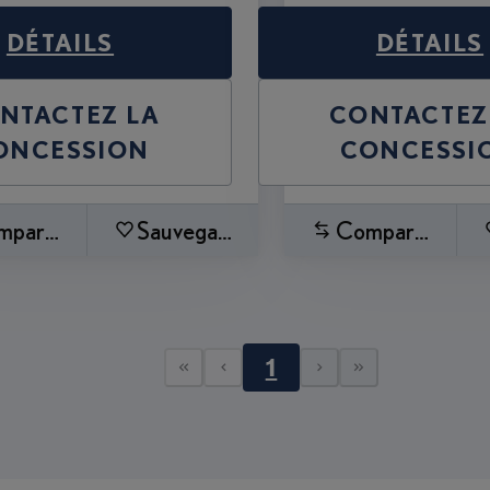
DÉTAILS
DÉTAILS
NTACTEZ LA
CONTACTEZ
ONCESSION
CONCESSI
mparez
Sauvegardez
Comparez
1
First page
Previous page
Next page
Last page