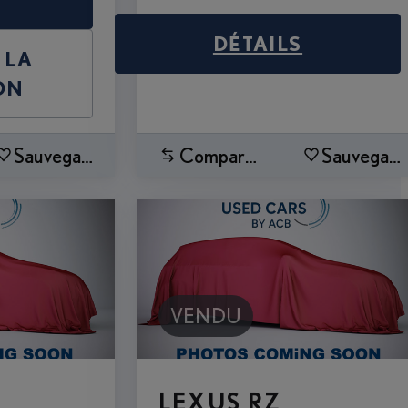
DÉTAILS
 LA
ON
Sauvegardez
Comparez
Sauvegard
VENDU
LEXUS RZ