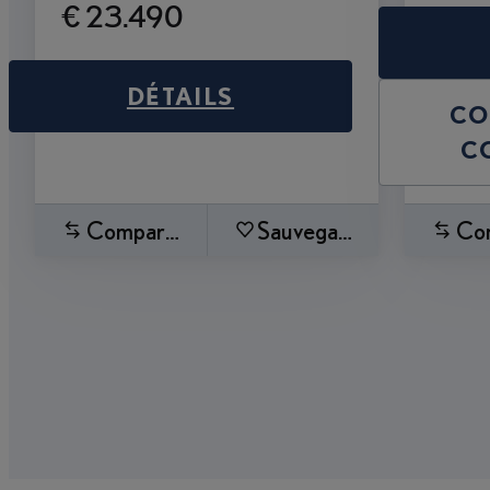
€ 23.490
DÉTAILS
CO
C
Comparez
Sauvegardez
Co