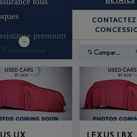
ssurance tous
isques
CONTACTEZ
CONCESSI
ssistance premium
t Européenne
Comparez
US UX
LEXUS LBX