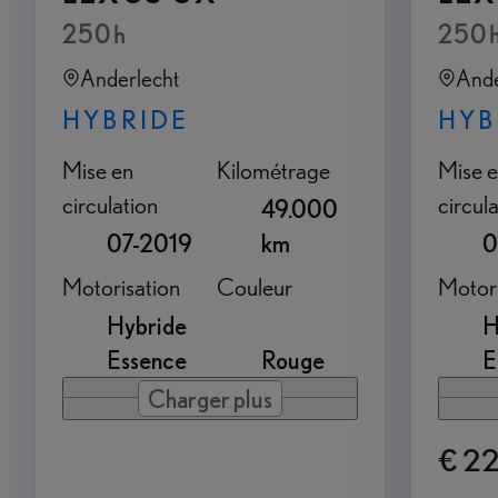
250h
250
Anderlecht
Ande
HYBRIDE
HYB
Mise en
Kilométrage
Mise 
circulation
circul
49.000
07-2019
km
0
Motorisation
Couleur
Motori
Hybride
H
Essence
Rouge
E
Charger plus
€ 2