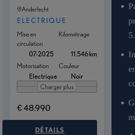
P
Anderlecht
p
ELECTRIQUE
Mise en
Kilométrage
5
circulation
I
07-2025
11.546 km
Motorisation
Couleur
e
Electrique
Noir
c
Charger plus
G
€ 48.990
m
DÉTAILS